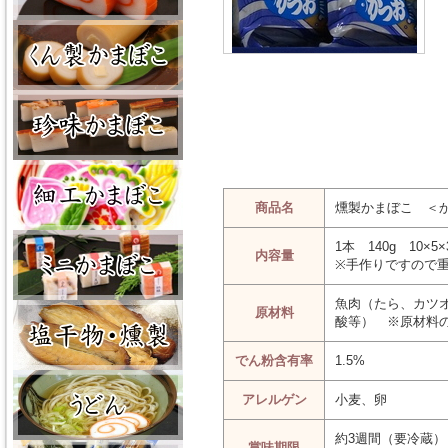
商品名
燻製かまぼこ ＜
1本 140g 10×5×
内容量
※手作りですので
魚肉（たら、カツ
原材料
酸等） ※原材料
でん粉含有率
1.5%
アレルゲン
小麦、卵
約3週間（要冷蔵）
賞味期限