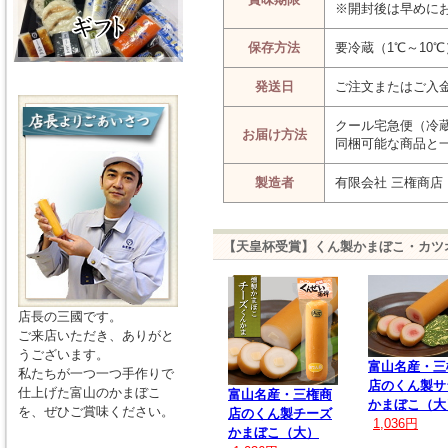
※開封後は早めに
保存方法
要冷蔵（1℃～10℃
発送日
ご注文またはご入
クール宅急便（冷
お届け方法
同梱可能な商品と
製造者
有限会社 三権商店
【天皇杯受賞】くん製かまぼこ・カツ
店長の三國です。
ご来店いただき、ありがと
うございます。
富山名産・三
私たちが一つ一つ手作りで
店のくん製サ
仕上げた富山のかまぼこ
富山名産・三権商
かまぼこ（大
を、ぜひご賞味ください。
店のくん製チーズ
1,036円
かまぼこ（大）