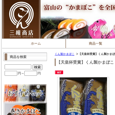
ホーム
商品一覧
くん製かまぼこ
【天皇杯受賞】くん製かまぼ
商品を検索
【天皇杯受賞】くん製かまぼこ
円～
円