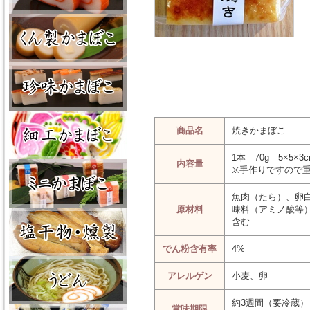
商品名
焼きかまぼこ
1本 70g 5×5×3
内容量
※手作りですので
魚肉（たら）、卵
原材料
味料（アミノ酸等
含む
でん粉含有率
4%
アレルゲン
小麦、卵
約3週間（要冷蔵）
賞味期限