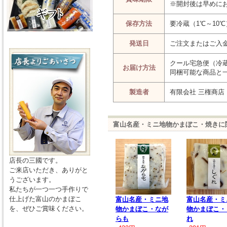
※開封後は早めに
保存方法
要冷蔵（1℃～10℃
発送日
ご注文またはご入
クール宅急便（冷
お届け方法
同梱可能な商品と
製造者
有限会社 三権商店
富山名産・ミニ地物かまぼこ・焼きに
店長の三國です。
ご来店いただき、ありがと
うございます。
私たちが一つ一つ手作りで
仕上げた富山のかまぼこ
富山名産・ミニ地
富山名産・ミ
を、ぜひご賞味ください。
物かまぼこ・なが
物かまぼこ・
らも
れ