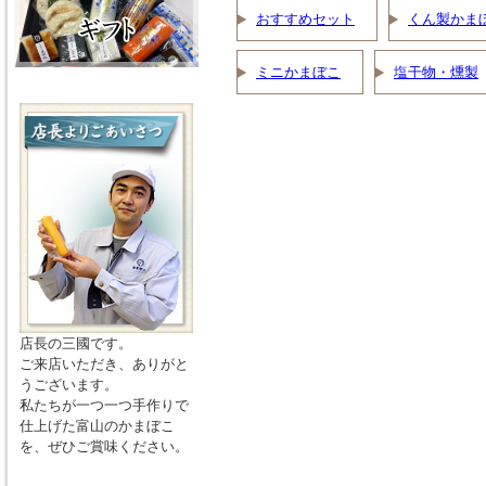
おすすめセット
くん製かま
ミニかまぼこ
塩干物・燻製
店長の三國です。
ご来店いただき、ありがと
うございます。
私たちが一つ一つ手作りで
仕上げた富山のかまぼこ
を、ぜひご賞味ください。