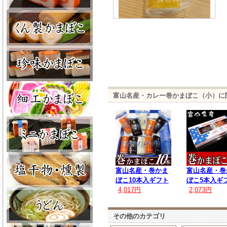
富山名産・カレー巻かまぼこ（小）に
富山名産・巻かま
富山名産・巻
ぼこ10本入ギフト
ぼこ5本入ギ
4,017円
2,073円
その他のカテゴリ